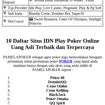
💸 Semua Bank Indonesia, E-Wallet , Pulsa
Deposit
🍭 Top Provider
Idn Play, Live Casino, Pragmatic Play & Pg Soft
🍭 Judi kartu
Bandar Ceme, Domino Bet, Super10
🎰 Sweet Bonanza, Gates Of Olympus, Starlight
🍭 Slot Gacor
Princess
10 Daftar Situs IDN Play Poker Online
Uang Asli Terbaik dan Terpercaya
PAMELAPOKER sebagai agen poker juga menyediakan beragam
permainan selain permainan poker
POKER
yang dapat anda
mainkan hanya dengan satu akun yang anda miliki di
PAMELAPOKER seperti :
Poker 88
DominoQQ
Ceme Online
Ceme Keliling
BlackJack
Poker Omaha
QQ Spirit