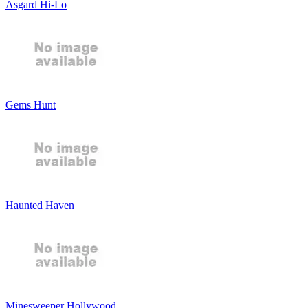
Asgard Hi-Lo
Gems Hunt
Haunted Haven
Minesweeper Hollywood