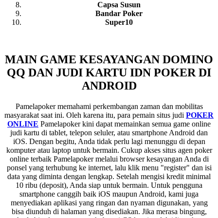
Capsa Susun
Bandar Poker
Super10
MAIN GAME KESAYANGAN DOMINO
QQ DAN JUDI KARTU IDN POKER DI
ANDROID
Pamelapoker memahami perkembangan zaman dan mobilitas
masyarakat saat ini. Oleh karena itu, para pemain situs judi
POKER
ONLINE
Pamelapoker kini dapat memainkan semua game online
judi kartu di tablet, telepon seluler, atau smartphone Android dan
iOS. Dengan begitu, Anda tidak perlu lagi menunggu di depan
komputer atau laptop untuk bermain. Cukup akses situs agen poker
online terbaik Pamelapoker melalui browser kesayangan Anda di
ponsel yang terhubung ke internet, lalu klik menu "register" dan isi
data yang diminta dengan lengkap. Setelah mengisi kredit minimal
10 ribu (deposit), Anda siap untuk bermain. Untuk pengguna
smartphone canggih baik iOS maupun Android, kami juga
menyediakan aplikasi yang ringan dan nyaman digunakan, yang
bisa diunduh di halaman yang disediakan. Jika merasa bingung,