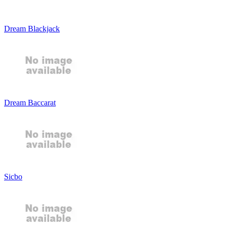
Dream Blackjack
Dream Baccarat
Sicbo