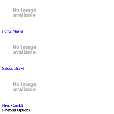
Forge Master
Saloon Brawl
Hero Gambit
Payment Options