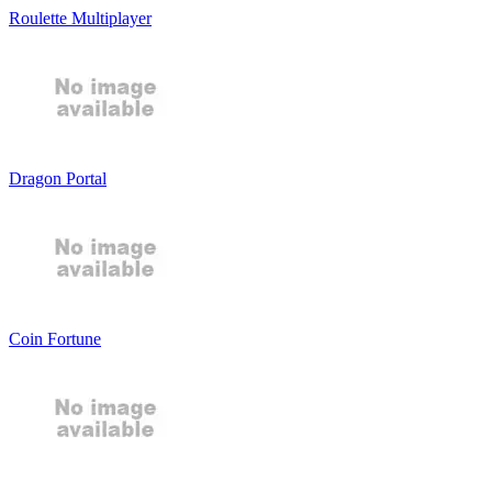
Roulette Multiplayer
Dragon Portal
Coin Fortune