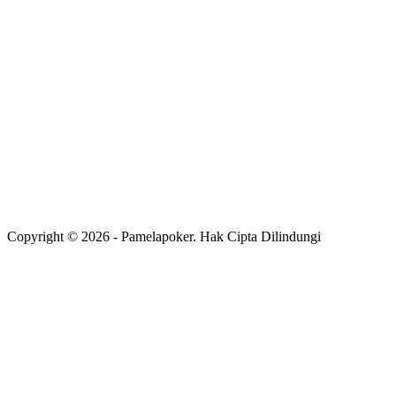
Copyright © 2026 - Pamelapoker. Hak Cipta Dilindungi